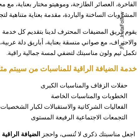
الفاخرة، العصائر الطازجة، وموهيتو مختار بعناية، مع 
المشروبات الساخنة والباردة، مقدمة بعناية متناهية لتجر
Follow
a
.
يقوم فريق المضيفات المحترف لدينا بتقديم كل خدمة 
I
n
s
t
والاحتراف، مع صواني منسقة بعناية، أباريق دلة عربية
b
.
F
تكمل ثيم ولون مناسبتك لتضفي لمسة جمالية راقية.
خدمة الضيافة الراقية للمناسبات من سيبتم مثالي
حفلات الزفاف والمناسبات الكبرى
الخطوبات والمناسبات الخاصة
الفعاليات الشركاتية والاستقبالات لكبار الشخصيات
التجمعات الاجتماعية الرفيعة المستوى
اجعل مناسبتك ذكرى لا تُنسى، واحجز
الضيافة الراقية 