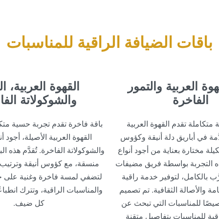
باقات الضيافة الراقية للمناسبات
هوة العربية والتمور
القهوة العربية، ال
الفاخرة
والشوكولاتة الفا
 متكاملة تقدم القهوة العربية
باقة فاخرة تقدم تجربة حسية متك
َّمة في أباريق دلة أنيقة وكؤوس
القهوة العربية الأصيلة، أجود أن
لة مختارة بعناية من أجود أنواع
والشوكولاتة الفاخرة. تُقدَّم هذه ا
 هذه التجربة بواسطة فريق مضيفات
منسقة، مع كؤوس أنيقة وترتيب أ
ب بالكامل، لتوفير خدمة راقية
لتضفي لمسة فاخرة وغنية على ح
مة والأصالة الثقافية. تم تصميم
والمناسبات الراقية، وتترك انطباعً
صيصًا للمناسبات التي تبحث عن
كل ضيف.
اقية للمناسبات بتفاصيل متقنة