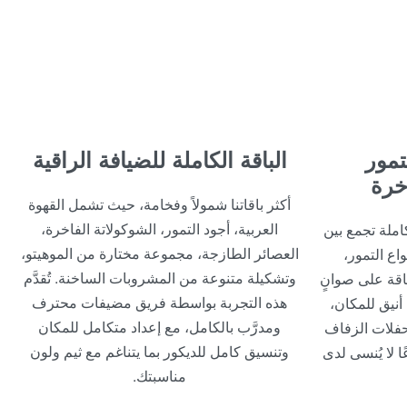
تمور
الباقة الكاملة للضيافة الراقية
خرة
أكثر باقاتنا شمولاً وفخامة، حيث تشمل القهوة
العربية، أجود التمور، الشوكولاتة الفاخرة،
املة تجمع بين
العصائر الطازجة، مجموعة مختارة من الموهيتو،
واع التمور،
وتشكيلة متنوعة من المشروبات الساخنة. تُقدَّم
لباقة على صوانٍ
هذه التجربة بواسطة فريق مضيفات محترف
نيق للمكان،
ومدرَّب بالكامل، مع إعداد متكامل للمكان
فلات الزفاف
وتنسيق كامل للديكور بما يتناغم مع ثيم ولون
ا لا يُنسى لدى
مناسبتك.